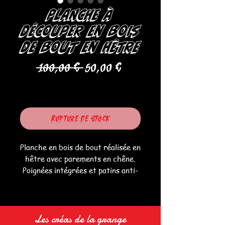
Planche à
découper en bois
de bout en hêtre
Prix
Prix
 100,00 € 
50,00 €
original
promotionnel
Liquidation
Rupture de stock
Planche en bois de bout réalisée en
hêtre avec parements en chêne.
Poignées intégrées et patins anti-
dérapants.
41cm/28cm/3.5cm
Finition à l'huile de pépin de raisin
Les créas de la grange