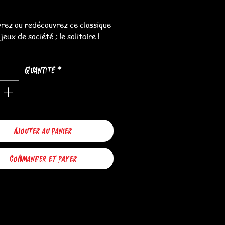
ion
original
promotionnel
rez ou redécouvrez ce classique
jeux de société ; le solitaire !
on nom l'indique, ce jeu se joue
Quantité
*
La partie est gagnée quand il ne
us qu'une bille sur le plateau ! Un
on en jute est fournis afin de
ir ranger les 33 billes en bois.
 plateau est réalisé en chêne
Ajouter au panier
icain, finition vernis incolore.
Commander et payer
Dimensions ; 20cm / 20cm