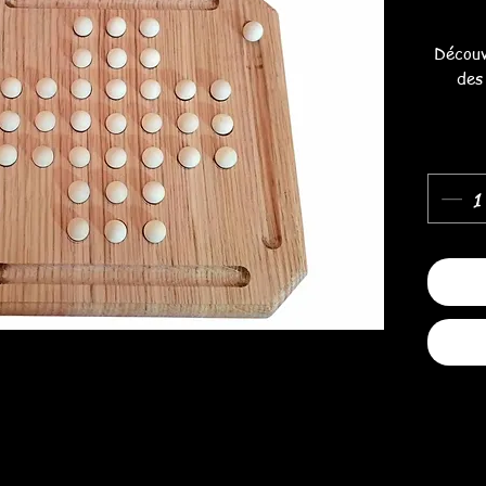
Liquidat
Découv
des 
Comme s
seul. 
reste pl
poch
pouvo
Le
amér